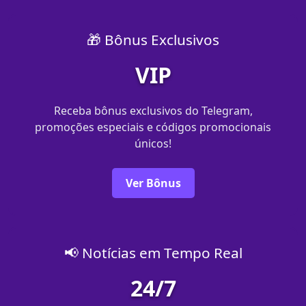
🎁 Bônus Exclusivos
VIP
Receba bônus exclusivos do Telegram,
promoções especiais e códigos promocionais
únicos!
Ver Bônus
📢 Notícias em Tempo Real
24/7