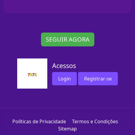
SEGUIR AGORA
Acessos
Login
Registrar-se
Políticas de Privacidade
Termos e Condições
Sitemap