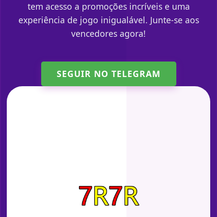
tem acesso a promoções incríveis e uma
experiência de jogo inigualável. Junte-se aos
vencedores agora!
SEGUIR NO TELEGRAM