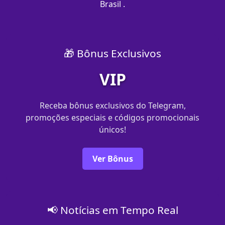
Brasil .
🎁 Bônus Exclusivos
VIP
Receba bônus exclusivos do Telegram,
promoções especiais e códigos promocionais
únicos!
Ver Bônus
📢 Notícias em Tempo Real