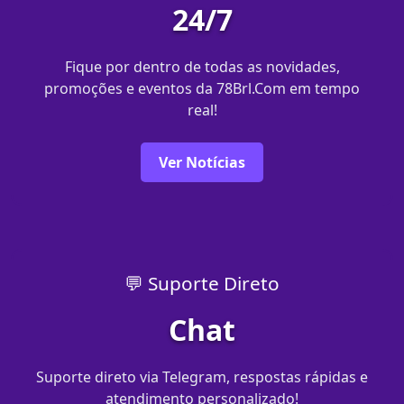
24/7
Fique por dentro de todas as novidades,
promoções e eventos da 78Brl.Com em tempo
real!
Ver Notícias
💬 Suporte Direto
Chat
Suporte direto via Telegram, respostas rápidas e
atendimento personalizado!