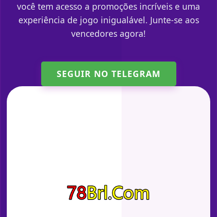
você tem acesso a promoções incríveis e uma
experiência de jogo inigualável. Junte-se aos
vencedores agora!
SEGUIR NO TELEGRAM