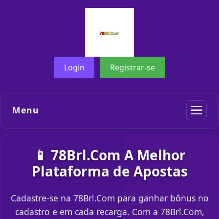
Login
Registrar-se
Menu
📱 78Brl.Com A Melhor
Plataforma de Apostas
Cadastre-se na 78Brl.Com para ganhar bônus no
cadastro e em cada recarga. Com a 78Brl.Com,