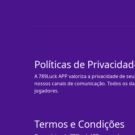
Políticas de Privacida
A 789Luck APP valoriza a privacidade de se
nossos canais de comunicação. Todos os dad
jogadores.
Termos e Condições