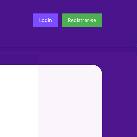
Login
Registrar-se