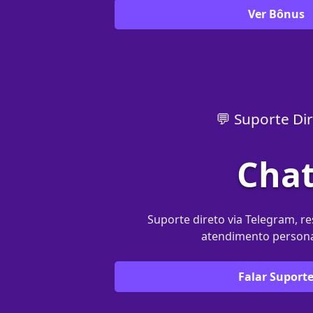
Ver Bônus
💬 Suporte Di
Cha
Suporte direto via Telegram, r
atendimento persona
Falar Suport