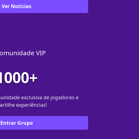
Ver Notícias
Comunidade VIP
1000+
unidade exclusiva de jogadores e
rtilhe experiências!
Entrar Grupo