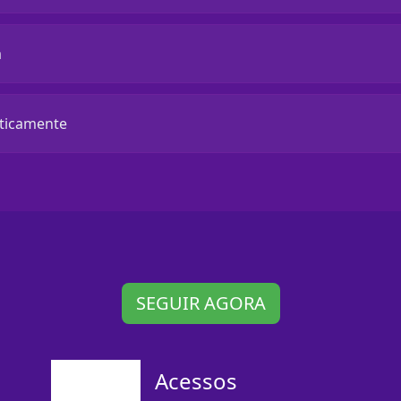
a
aticamente
SEGUIR AGORA
Acessos