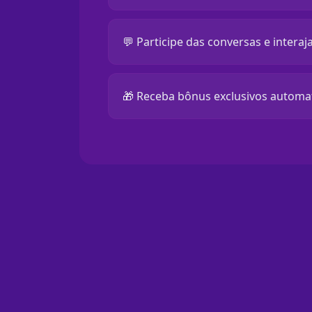
💬 Participe das conversas e interaj
🎁 Receba bônus exclusivos autom