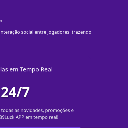
m
nteração social entre jogadores, trazendo
cias em Tempo Real
24/7
e todas as novidades, promoções e
89Luck APP em tempo real!