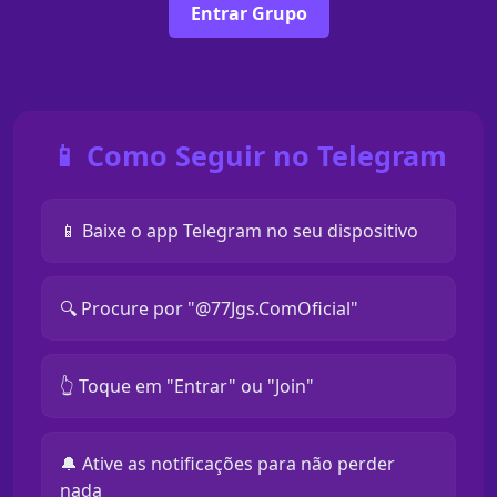
Entrar Grupo
📱 Como Seguir no Telegram
📱 Baixe o app Telegram no seu dispositivo
🔍 Procure por "@77Jgs.ComOficial"
👆 Toque em "Entrar" ou "Join"
🔔 Ative as notificações para não perder
nada