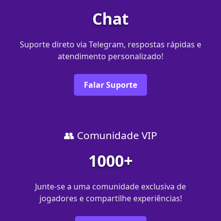
Chat
Suporte direto via Telegram, respostas rápidas e
atendimento personalizado!
Falar Suporte
👥 Comunidade VIP
1000+
Junte-se a uma comunidade exclusiva de
jogadores e compartilhe experiências!