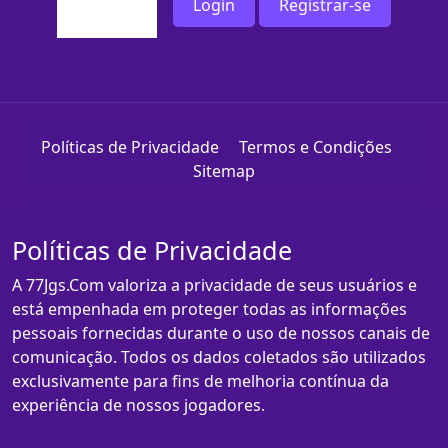
Login
Registrar-se
Políticas de Privacidade
Termos e Condições
Sitemap
Políticas de Privacidade
A 77Jgs.Com valoriza a privacidade de seus usuários e
está empenhada em proteger todas as informações
pessoais fornecidas durante o uso de nossos canais de
comunicação. Todos os dados coletados são utilizados
exclusivamente para fins de melhoria contínua da
experiência de nossos jogadores.