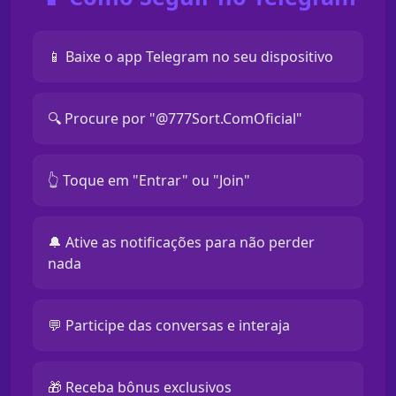
📱 Baixe o app Telegram no seu dispositivo
🔍 Procure por "@777Sort.ComOficial"
👆 Toque em "Entrar" ou "Join"
🔔 Ative as notificações para não perder
nada
💬 Participe das conversas e interaja
🎁 Receba bônus exclusivos