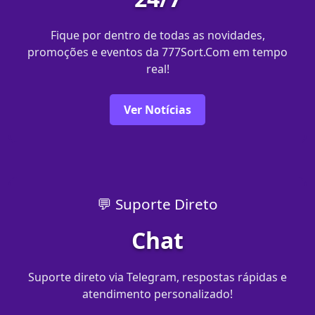
Fique por dentro de todas as novidades,
promoções e eventos da 777Sort.Com em tempo
real!
Ver Notícias
💬 Suporte Direto
Chat
Suporte direto via Telegram, respostas rápidas e
atendimento personalizado!