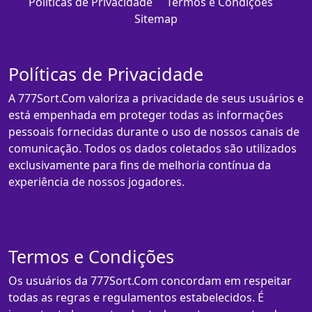
Políticas de Privacidade
Termos e Condições
Sitemap
Políticas de Privacidade
A 777Sort.Com valoriza a privacidade de seus usuários e
está empenhada em proteger todas as informações
pessoais fornecidas durante o uso de nossos canais de
comunicação. Todos os dados coletados são utilizados
exclusivamente para fins de melhoria contínua da
experiência de nossos jogadores.
Termos e Condições
Os usuários da 777Sort.Com concordam em respeitar
todas as regras e regulamentos estabelecidos. É