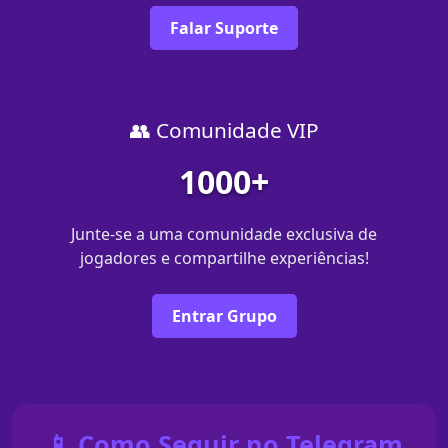
Falar Suporte
👥 Comunidade VIP
1000+
Junte-se a uma comunidade exclusiva de
jogadores e compartilhe experiências!
Entrar Grupo
📱 Como Seguir no Telegram