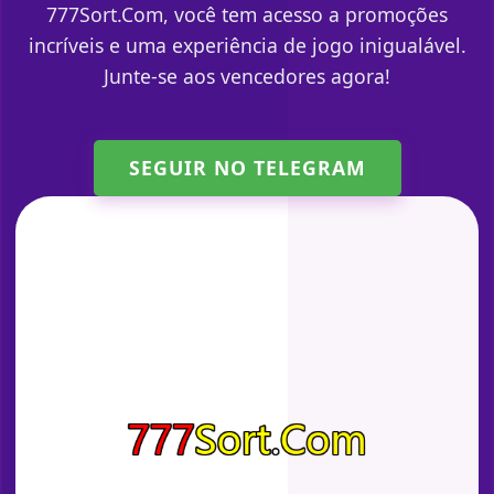
777Sort.Com, você tem acesso a promoções
incríveis e uma experiência de jogo inigualável.
Junte-se aos vencedores agora!
SEGUIR NO TELEGRAM