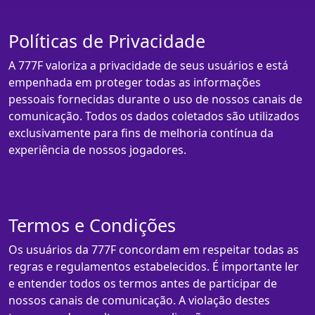
Políticas de Privacidade
A 777F valoriza a privacidade de seus usuários e está
empenhada em proteger todas as informações
pessoais fornecidas durante o uso de nossos canais de
comunicação. Todos os dados coletados são utilizados
exclusivamente para fins de melhoria contínua da
experiência de nossos jogadores.
Termos e Condições
Os usuários da 777F concordam em respeitar todas as
regras e regulamentos estabelecidos. É importante ler
e entender todos os termos antes de participar de
nossos canais de comunicação. A violação destes