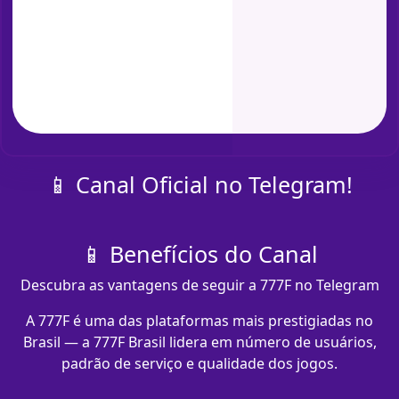
📱 Canal Oficial no Telegram!
📱 Benefícios do Canal
Descubra as vantagens de seguir a 777F no Telegram
A 777F é uma das plataformas mais prestigiadas no
Brasil — a 777F Brasil lidera em número de usuários,
padrão de serviço e qualidade dos jogos.