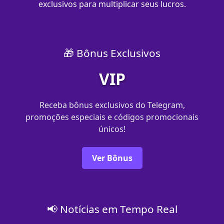
exclusivos para multiplicar seus lucros.
🎁 Bônus Exclusivos
VIP
Receba bônus exclusivos do Telegram,
promoções especiais e códigos promocionais
únicos!
Ver Bônus
📢 Notícias em Tempo Real