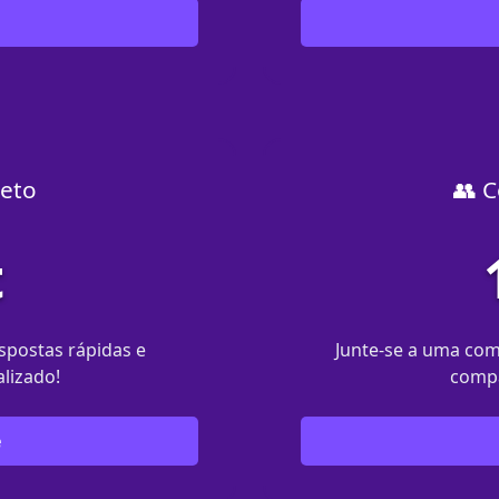
reto
👥 
t
espostas rápidas e
Junte-se a uma com
lizado!
compa
e