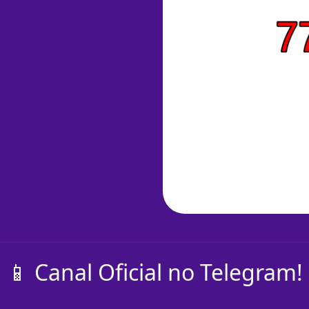
📱 Canal Oficial no Telegram!