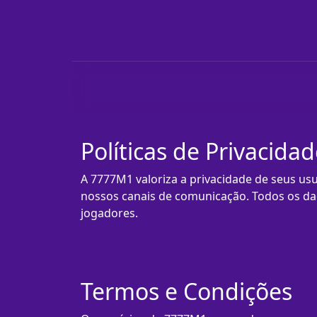
Políticas de Privacida
A 7777M1 valoriza a privacidade de seus u
nossos canais de comunicação. Todos os dad
jogadores.
Termos e Condições