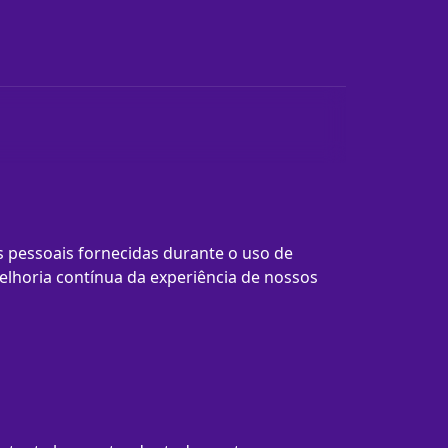
 pessoais fornecidas durante o uso de
elhoria contínua da experiência de nossos