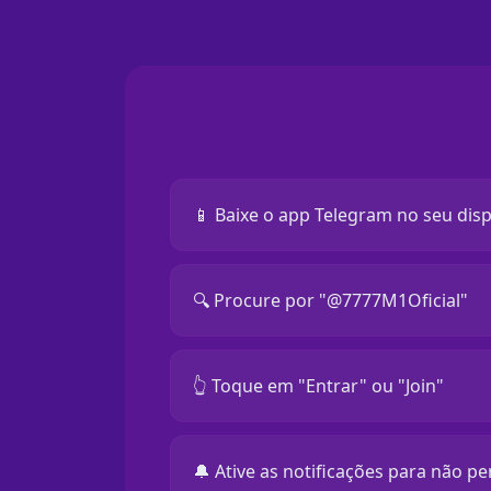
📱 Baixe o app Telegram no seu disp
🔍 Procure por "@7777M1Oficial"
👆 Toque em "Entrar" ou "Join"
🔔 Ative as notificações para não p