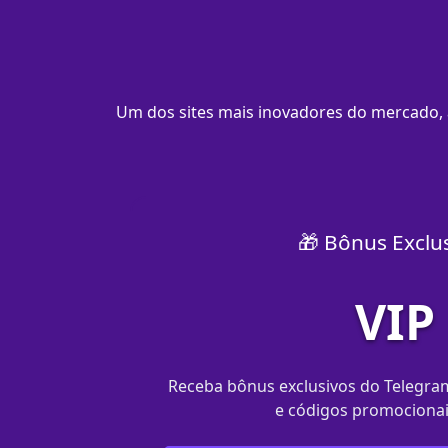
Um dos sites mais inovadores do mercado, 
🎁 Bônus Exclu
VIP
Receba bônus exclusivos do Telegra
e códigos promocionai