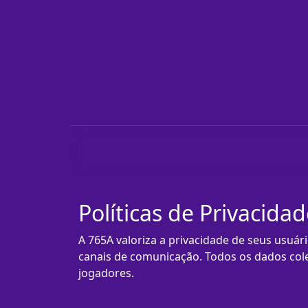
Políticas de Privacida
A 765A valoriza a privacidade de seus usuá
canais de comunicação. Todos os dados cole
jogadores.