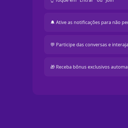
👆 Toque em "Entrar" ou "Join"
🔔 Ative as notificações para não p
💬 Participe das conversas e interaj
🎁 Receba bônus exclusivos autom