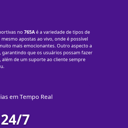
portivas no
765A
é a variedade de tipos de
é mesmo apostas ao vivo, onde é possível
 muito mais emocionantes. Outro aspecto a
 garantindo que os usuários possam fazer
, além de um suporte ao cliente sempre
u.
cias em Tempo Real
24/7