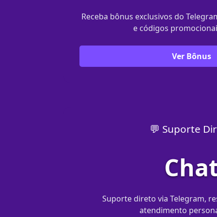
Receba bônus exclusivos do Telegra
e códigos promocionai
Ver Bônus
💬 Suporte Di
Cha
Suporte direto via Telegram, r
atendimento persona