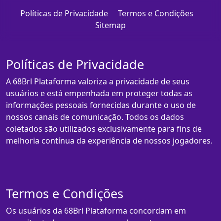
Políticas de Privacidade
Termos e Condições
Sitemap
Políticas de Privacidade
A 68Brl Plataforma valoriza a privacidade de seus
usuários e está empenhada em proteger todas as
informações pessoais fornecidas durante o uso de
nossos canais de comunicação. Todos os dados
coletados são utilizados exclusivamente para fins de
melhoria contínua da experiência de nossos jogadores.
Termos e Condições
Os usuários da 68Brl Plataforma concordam em