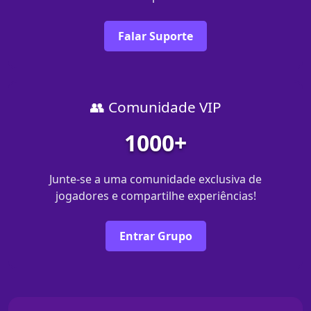
Falar Suporte
👥 Comunidade VIP
1000+
Junte-se a uma comunidade exclusiva de
jogadores e compartilhe experiências!
Entrar Grupo