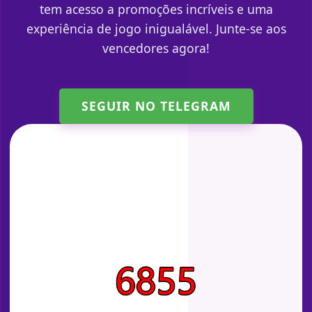
tem acesso a promoções incríveis e uma
experiência de jogo inigualável. Junte-se aos
vencedores agora!
SEGUIR NO TELEGRAM