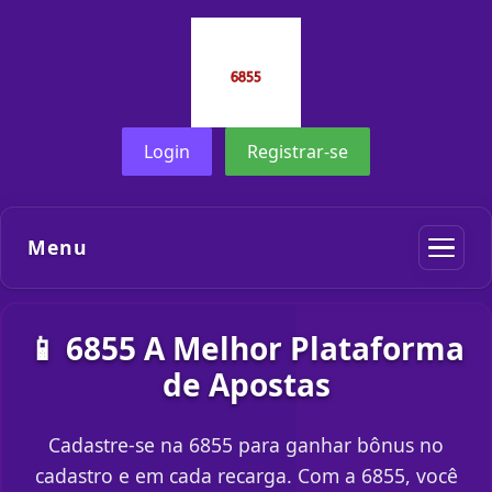
Login
Registrar-se
Menu
📱 6855 A Melhor Plataforma
de Apostas
Cadastre-se na 6855 para ganhar bônus no
cadastro e em cada recarga. Com a 6855, você