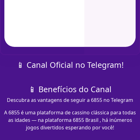
📱 Canal Oficial no Telegram!
📱 Benefícios do Canal
Descubra as vantagens de seguir a 6855 no Telegram
A 6855 é uma plataforma de cassino clássica para todas
as idades — na plataforma 6855 Brasil , há inúmeros
jogos divertidos esperando por você!