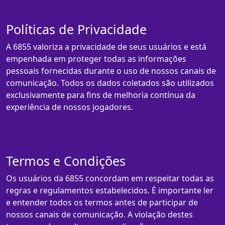
Políticas de Privacidade
A 6855 valoriza a privacidade de seus usuários e está
empenhada em proteger todas as informações
pessoais fornecidas durante o uso de nossos canais de
comunicação. Todos os dados coletados são utilizados
exclusivamente para fins de melhoria contínua da
experiência de nossos jogadores.
Termos e Condições
Os usuários da 6855 concordam em respeitar todas as
regras e regulamentos estabelecidos. É importante ler
e entender todos os termos antes de participar de
nossos canais de comunicação. A violação destes