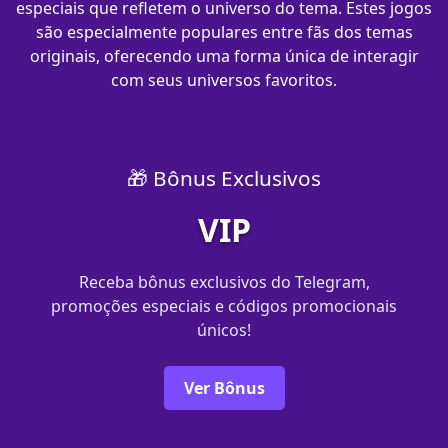
especiais que refletem o universo do tema. Estes jogos
são especialmente populares entre fãs dos temas
originais, oferecendo uma forma única de interagir
com seus universos favoritos.
🎁 Bônus Exclusivos
VIP
Receba bônus exclusivos do Telegram,
promoções especiais e códigos promocionais
únicos!
Ver Bônus