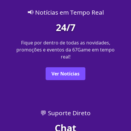
📢 Notícias em Tempo Real
24/7
Fique por dentro de todas as novidades,
promoções e eventos da 67Game em tempo
real!
Ver Notícias
💬 Suporte Direto
Chat