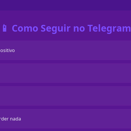
📱 Como Seguir no Telegram
ositivo
erder nada