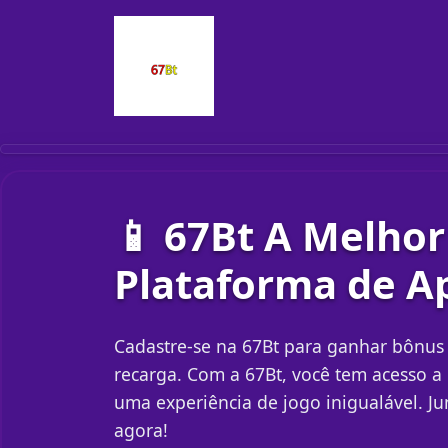
📱 67Bt A Melhor
Plataforma de A
Cadastre-se na 67Bt para ganhar bônus
recarga. Com a 67Bt, você tem acesso a
uma experiência de jogo inigualável. J
agora!