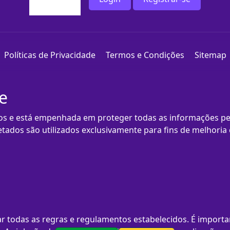
Políticas de Privacidade
Termos e Condições
Sitemap
de
rios e está empenhada em proteger todas as informações p
tados são utilizados exclusivamente para fins de melhoria
 todas as regras e regulamentos estabelecidos. É importa