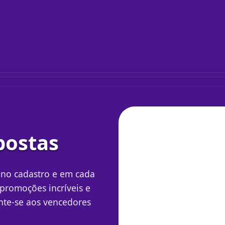
postas
 no cadastro e em cada
 promoções incríveis e
unte-se aos vencedores