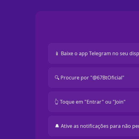
📱 Baixe o app Telegram no seu disp
🔍 Procure por "@67BtOficial"
👆 Toque em "Entrar" ou "Join"
🔔 Ative as notificações para não p