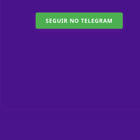
SEGUIR NO TELEGRAM