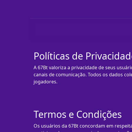
Políticas de Privacida
A 67Bt valoriza a privacidade de seus usuá
canais de comunicação. Todos os dados cole
jogadores.
Termos e Condições
Os usuários da 67Bt concordam em respeitar