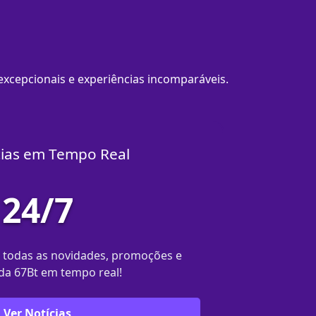
 excepcionais e experiências incomparáveis.
cias em Tempo Real
24/7
e todas as novidades, promoções e
da 67Bt em tempo real!
Ver Notícias