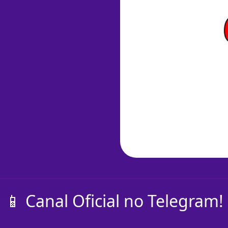
📱 Canal Oficial no Telegram!