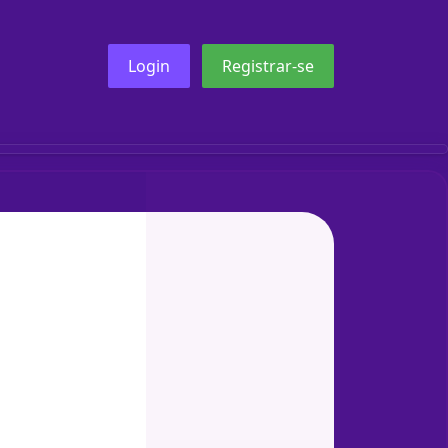
Login
Registrar-se