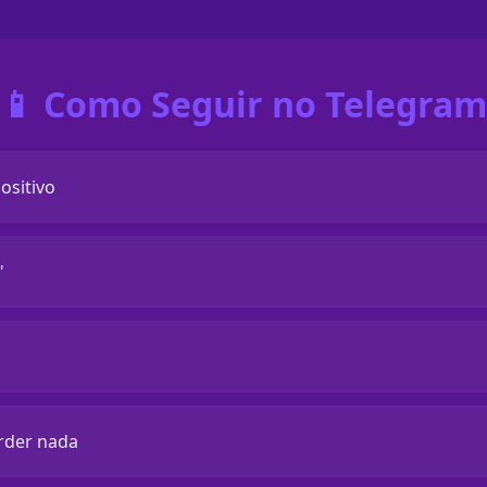
📱 Como Seguir no Telegram
ositivo
"
erder nada