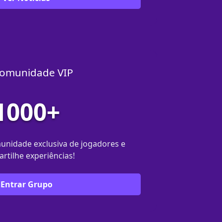
Comunidade VIP
1000+
unidade exclusiva de jogadores e
rtilhe experiências!
Entrar Grupo