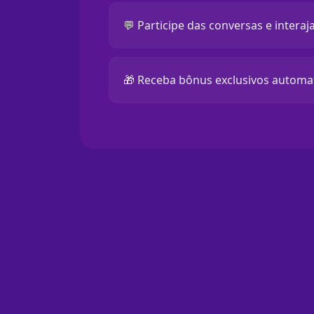
💬 Participe das conversas e interaj
🎁 Receba bônus exclusivos autom