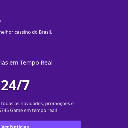
m
elhor cassino do Brasil.
cias em Tempo Real
24/7
e todas as novidades, promoções e
6745 Game em tempo real!
Ver Notícias