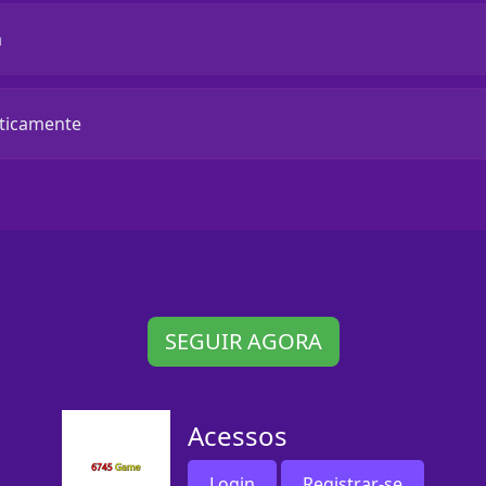
a
aticamente
SEGUIR AGORA
Acessos
Login
Registrar-se