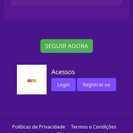
SEGUIR AGORA
Acessos
Login
Registrar-se
Políticas de Privacidade
Termos e Condições