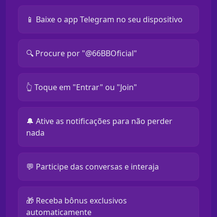
📱 Baixe o app Telegram no seu dispositivo
🔍 Procure por "@66BBOficial"
👆 Toque em "Entrar" ou "Join"
🔔 Ative as notificações para não perder
nada
💬 Participe das conversas e interaja
🎁 Receba bônus exclusivos
automaticamente