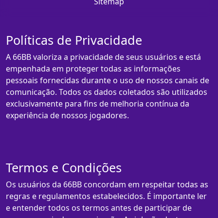
Sitemap
Políticas de Privacidade
A 66BB valoriza a privacidade de seus usuários e está
empenhada em proteger todas as informações
pessoais fornecidas durante o uso de nossos canais de
comunicação. Todos os dados coletados são utilizados
exclusivamente para fins de melhoria contínua da
experiência de nossos jogadores.
Termos e Condições
Os usuários da 66BB concordam em respeitar todas as
regras e regulamentos estabelecidos. É importante ler
e entender todos os termos antes de participar de