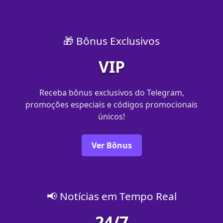
🎁 Bônus Exclusivos
VIP
Receba bônus exclusivos do Telegram,
promoções especiais e códigos promocionais
únicos!
Ver Bônus
📢 Notícias em Tempo Real
24/7