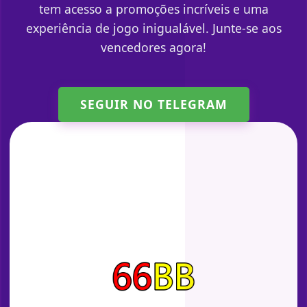
tem acesso a promoções incríveis e uma
experiência de jogo inigualável. Junte-se aos
vencedores agora!
SEGUIR NO TELEGRAM