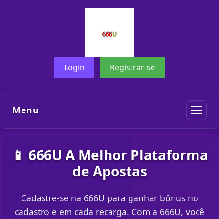
Login
Registrar-se
Menu
📱 666U A Melhor Plataforma
de Apostas
Cadastre-se na 666U para ganhar bônus no
cadastro e em cada recarga. Com a 666U, você