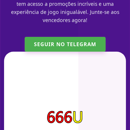
tem acesso a promoções incríveis e uma
experiência de jogo inigualável. Junte-se aos
vencedores agora!
SEGUIR NO TELEGRAM