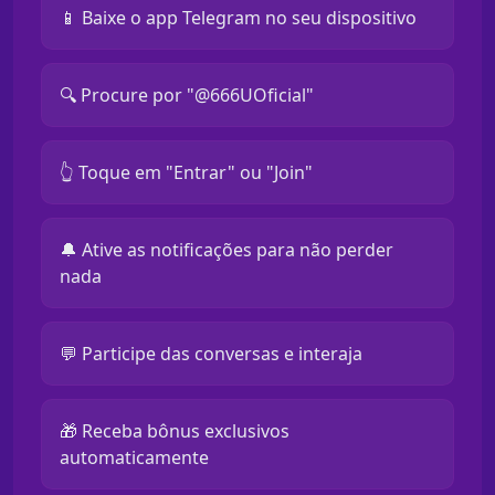
📱 Baixe o app Telegram no seu dispositivo
🔍 Procure por "@666UOficial"
👆 Toque em "Entrar" ou "Join"
🔔 Ative as notificações para não perder
nada
💬 Participe das conversas e interaja
🎁 Receba bônus exclusivos
automaticamente