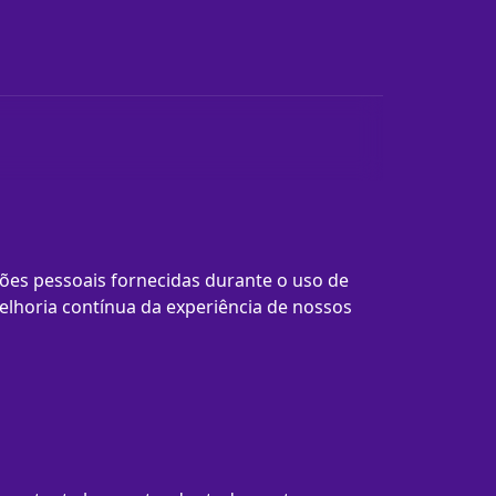
ões pessoais fornecidas durante o uso de
elhoria contínua da experiência de nossos