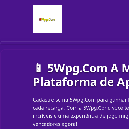
📱 5Wpg.Com A 
Plataforma de A
Cadastre-se na 5Wpg.Com para ganhar 
cada recarga. Com a 5Wpg.Com, você t
incríveis e uma experiência de jogo inig
vencedores agora!