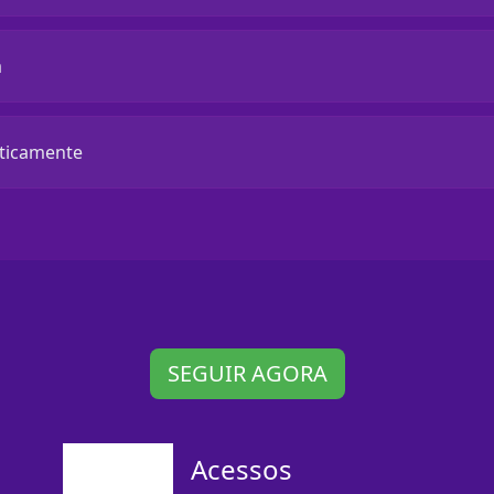
a
aticamente
SEGUIR AGORA
Acessos