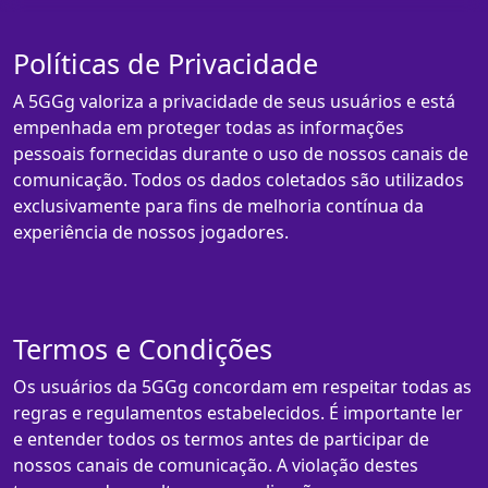
Políticas de Privacidade
A 5GGg valoriza a privacidade de seus usuários e está
empenhada em proteger todas as informações
pessoais fornecidas durante o uso de nossos canais de
comunicação. Todos os dados coletados são utilizados
exclusivamente para fins de melhoria contínua da
experiência de nossos jogadores.
Termos e Condições
Os usuários da 5GGg concordam em respeitar todas as
regras e regulamentos estabelecidos. É importante ler
e entender todos os termos antes de participar de
nossos canais de comunicação. A violação destes