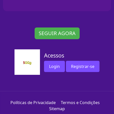
SEGUIR AGORA
Acessos
Login
Registrar-se
Políticas de Privacidade
Termos e Condições
Sitemap