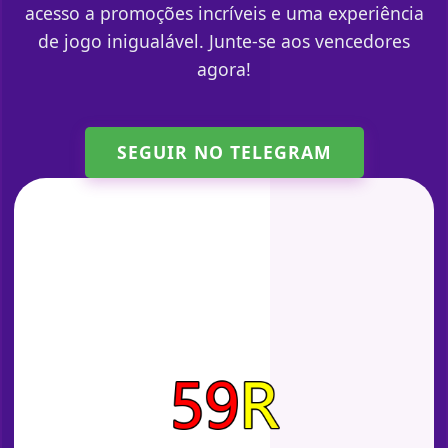
acesso a promoções incríveis e uma experiência
de jogo inigualável. Junte-se aos vencedores
agora!
SEGUIR NO TELEGRAM