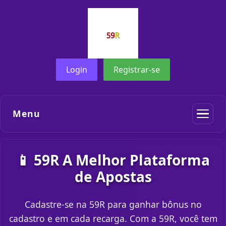
Login
Registrar-se
Menu
📱 59R A Melhor Plataforma
de Apostas
Cadastre-se na 59R para ganhar bônus no
cadastro e em cada recarga. Com a 59R, você tem