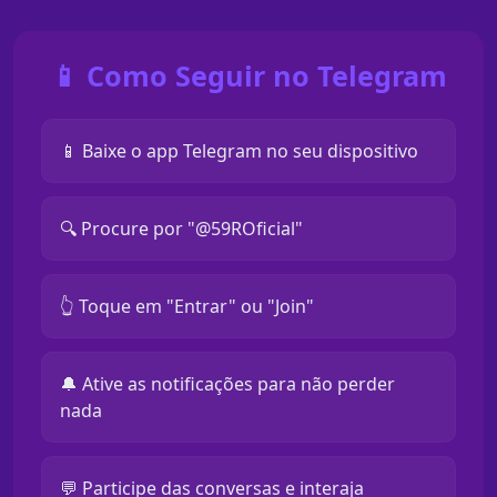
📱 Como Seguir no Telegram
📱 Baixe o app Telegram no seu dispositivo
🔍 Procure por "@59ROficial"
👆 Toque em "Entrar" ou "Join"
🔔 Ative as notificações para não perder
nada
💬 Participe das conversas e interaja