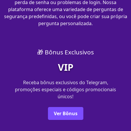
perda de senha ou problemas de login. Nossa
plataforma oferece uma variedade de perguntas de
segurança predefinidas, ou você pode criar sua própria
pergunta personalizada.
🎁 Bônus Exclusivos
VIP
Receba bônus exclusivos do Telegram,
promoções especiais e códigos promocionais
únicos!
Ver Bônus