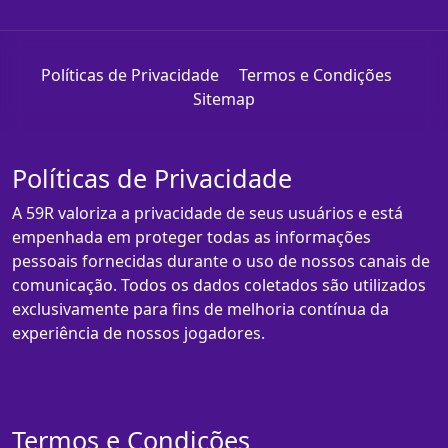
Políticas de Privacidade
Termos e Condições
Sitemap
Políticas de Privacidade
A 59R valoriza a privacidade de seus usuários e está
empenhada em proteger todas as informações
pessoais fornecidas durante o uso de nossos canais de
comunicação. Todos os dados coletados são utilizados
exclusivamente para fins de melhoria contínua da
experiência de nossos jogadores.
Termos e Condições