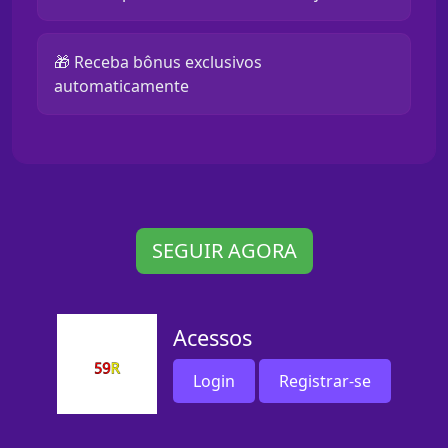
🎁 Receba bônus exclusivos
automaticamente
SEGUIR AGORA
Acessos
Login
Registrar-se