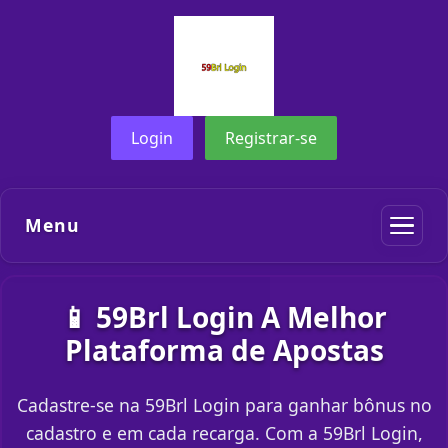
Login
Registrar-se
Menu
📱 59Brl Login A Melhor
Plataforma de Apostas
Cadastre-se na 59Brl Login para ganhar bônus no
cadastro e em cada recarga. Com a 59Brl Login,