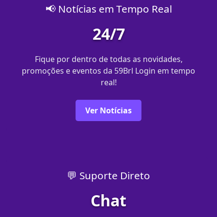
📢 Notícias em Tempo Real
24/7
Fique por dentro de todas as novidades,
promoções e eventos da 59Brl Login em tempo
real!
Ver Notícias
💬 Suporte Direto
Chat