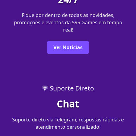
Fique por dentro de todas as novidades,
promoções e eventos da 595 Games em tempo
real!
Ver Notícias
💬 Suporte Direto
Chat
Suporte direto via Telegram, respostas rápidas e
atendimento personalizado!