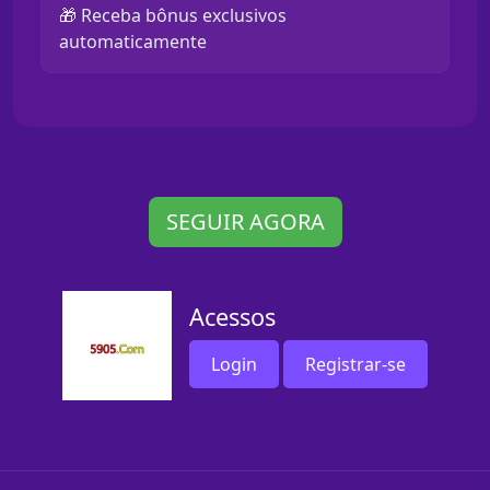
🎁 Receba bônus exclusivos
automaticamente
SEGUIR AGORA
Acessos
Login
Registrar-se