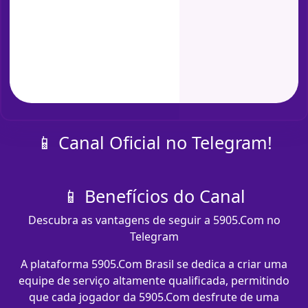
📱 Canal Oficial no Telegram!
📱 Benefícios do Canal
Descubra as vantagens de seguir a 5905.Com no
Telegram
A plataforma 5905.Com Brasil se dedica a criar uma
equipe de serviço altamente qualificada, permitindo
que cada jogador da 5905.Com desfrute de uma