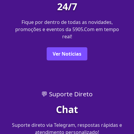
24/7
Fique por dentro de todas as novidades,
promoções e eventos da 5905.Com em tempo
real!
Ver Notícias
💬 Suporte Direto
Chat
Suporte direto via Telegram, respostas rápidas e
atendimento personalizado!