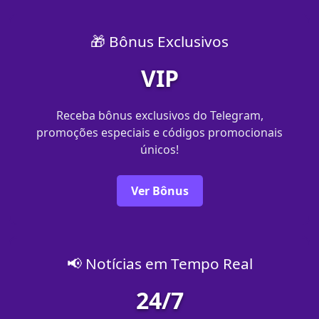
🎁 Bônus Exclusivos
VIP
Receba bônus exclusivos do Telegram,
promoções especiais e códigos promocionais
únicos!
Ver Bônus
📢 Notícias em Tempo Real
24/7