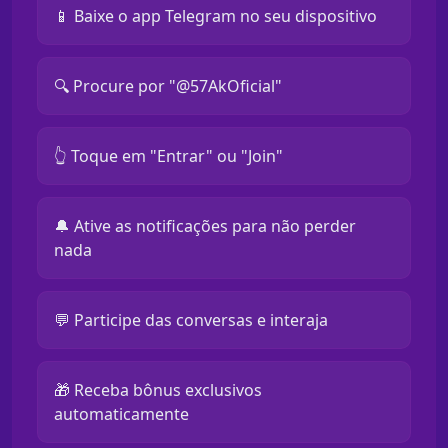
📱 Baixe o app Telegram no seu dispositivo
🔍 Procure por "@57AkOficial"
👆 Toque em "Entrar" ou "Join"
🔔 Ative as notificações para não perder
nada
💬 Participe das conversas e interaja
🎁 Receba bônus exclusivos
automaticamente