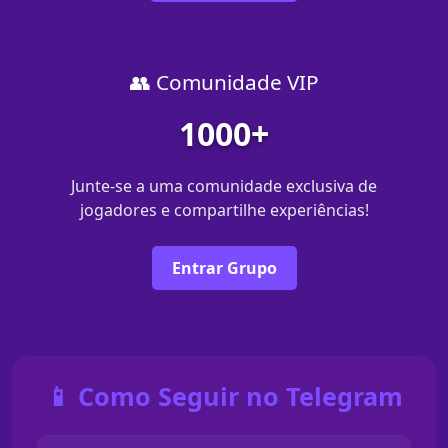
👥 Comunidade VIP
1000+
Junte-se a uma comunidade exclusiva de
jogadores e compartilhe experiências!
Entrar Grupo
📱 Como Seguir no Telegram