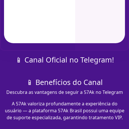
📱 Canal Oficial no Telegram!
📱 Benefícios do Canal
Descubra as vantagens de seguir a 57Ak no Telegram
A 57Ak valoriza profundamente a experiência do
usuário — a plataforma 57Ak Brasil possui uma equipe
de suporte especializada, garantindo tratamento VIP.