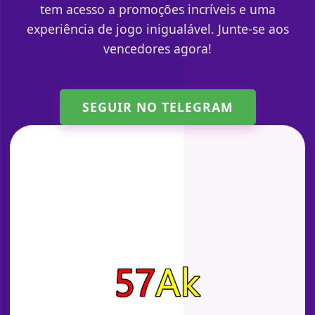
tem acesso a promoções incríveis e uma
experiência de jogo inigualável. Junte-se aos
vencedores agora!
SEGUIR NO TELEGRAM