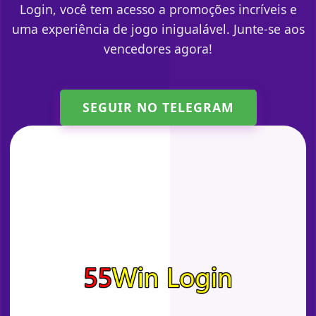
Login, você tem acesso a promoções incríveis e
uma experiência de jogo inigualável. Junte-se aos
vencedores agora!
SEGUIR NO TELEGRAM