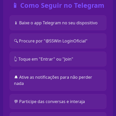
📱 Como Seguir no Telegram
📱 Baixe o app Telegram no seu dispositivo
🔍 Procure por "@55Win LoginOficial"
👆 Toque em "Entrar" ou "Join"
🔔 Ative as notificações para não perder
nada
💬 Participe das conversas e interaja