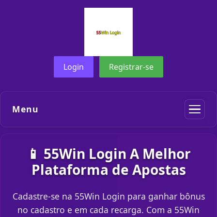
Login
Registrar-se
Menu
📱 55Win Login A Melhor
Plataforma de Apostas
Cadastre-se na 55Win Login para ganhar bônus
no cadastro e em cada recarga. Com a 55Win