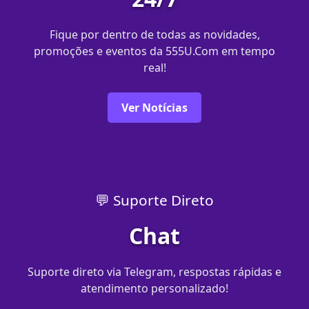
Fique por dentro de todas as novidades,
promoções e eventos da 555U.Com em tempo
real!
Ver Notícias
💬 Suporte Direto
Chat
Suporte direto via Telegram, respostas rápidas e
atendimento personalizado!