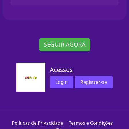
SEGUIR AGORA
Acessos
Login
Registrar-se
Políticas de Privacidade
Termos e Condições