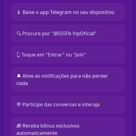
📱 Baixe o app Telegram no seu dispositivo
🔍 Procure por "@555Fb VipOficial"
👆 Toque em "Entrar" ou "Join"
🔔 Ative as notificações para não perder
nada
💬 Participe das conversas e interaja
🎁 Receba bônus exclusivos
automaticamente