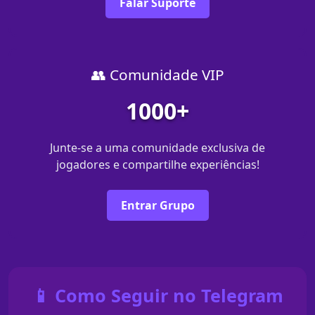
Falar Suporte
👥 Comunidade VIP
1000+
Junte-se a uma comunidade exclusiva de
jogadores e compartilhe experiências!
Entrar Grupo
📱 Como Seguir no Telegram