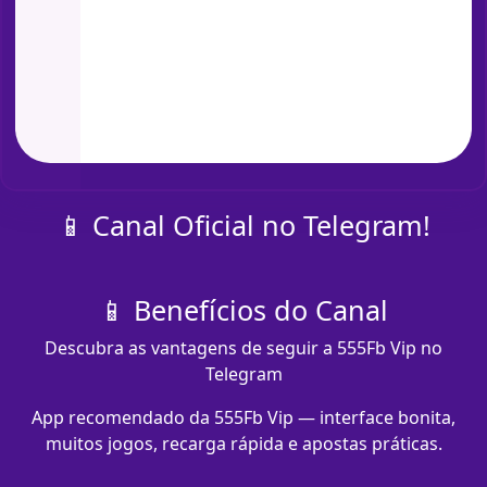
📱 Canal Oficial no Telegram!
📱 Benefícios do Canal
Descubra as vantagens de seguir a 555Fb Vip no
Telegram
App recomendado da 555Fb Vip — interface bonita,
muitos jogos, recarga rápida e apostas práticas.