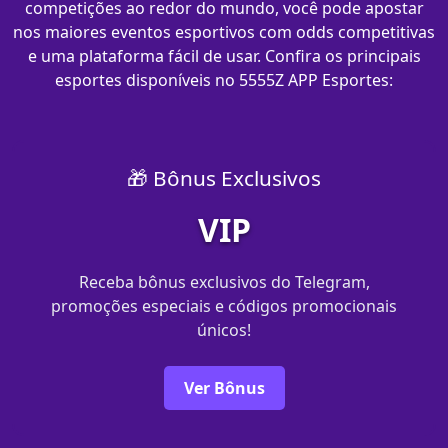
competições ao redor do mundo, você pode apostar
nos maiores eventos esportivos com odds competitivas
e uma plataforma fácil de usar. Confira os principais
esportes disponíveis no 5555Z APP Esportes:
🎁 Bônus Exclusivos
VIP
Receba bônus exclusivos do Telegram,
promoções especiais e códigos promocionais
únicos!
Ver Bônus