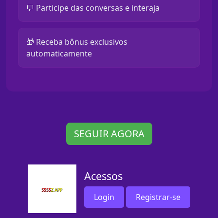
💬 Participe das conversas e interaja
🎁 Receba bônus exclusivos
automaticamente
SEGUIR AGORA
Acessos
Login
Registrar-se