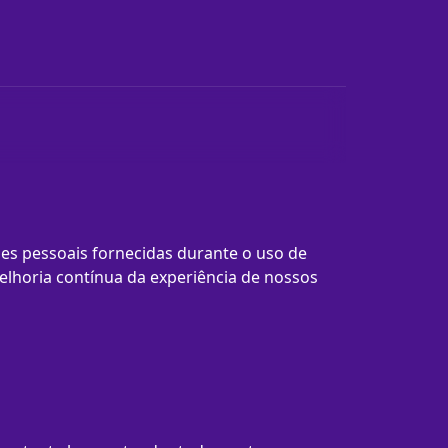
es pessoais fornecidas durante o uso de
elhoria contínua da experiência de nossos