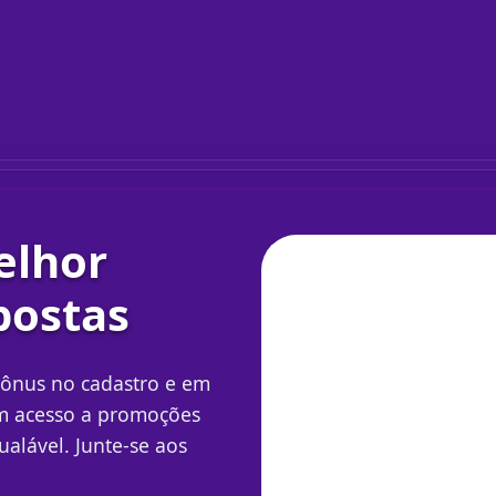
elhor
postas
bônus no cadastro e em
em acesso a promoções
ualável. Junte-se aos