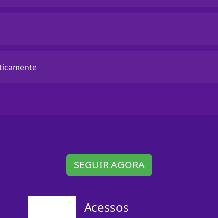
a
aticamente
SEGUIR AGORA
Acessos