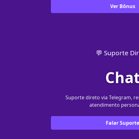
Ver Bônus
💬 Suporte Di
Cha
Suporte direto via Telegram, r
atendimento persona
Falar Suport