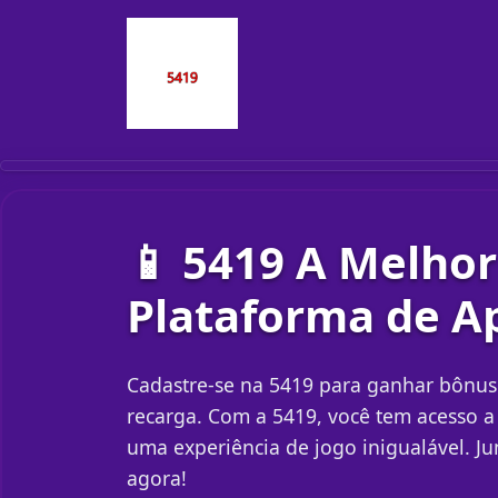
📱 5419 A Melhor
Plataforma de A
Cadastre-se na 5419 para ganhar bônus
recarga. Com a 5419, você tem acesso a
uma experiência de jogo inigualável. J
agora!