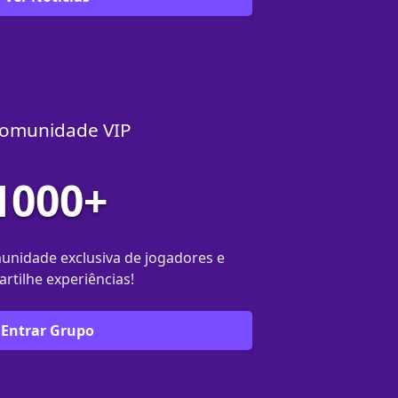
Comunidade VIP
1000+
unidade exclusiva de jogadores e
rtilhe experiências!
Entrar Grupo