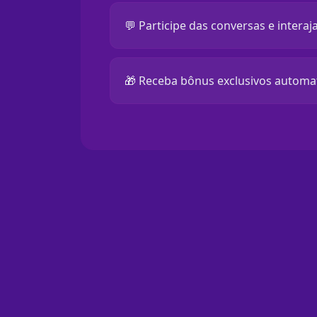
💬 Participe das conversas e interaj
🎁 Receba bônus exclusivos autom