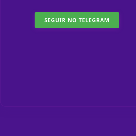
SEGUIR NO TELEGRAM