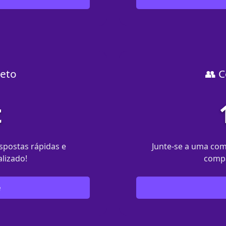
reto
👥 
t
espostas rápidas e
Junte-se a uma com
lizado!
compa
e