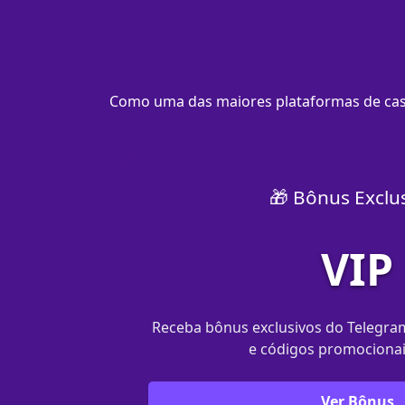
Como uma das maiores plataformas de cassi
🎁 Bônus Exclu
VIP
Receba bônus exclusivos do Telegra
e códigos promocionai
Ver Bônus