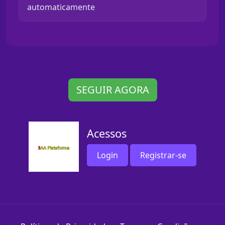
automaticamente
SEGUIR AGORA
Acessos
Login
Registrar-se