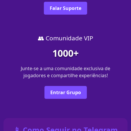
Falar Suporte
👥 Comunidade VIP
1000+
Junte-se a uma comunidade exclusiva de
jogadores e compartilhe experiências!
Entrar Grupo
📱 Como Seguir no Telegram