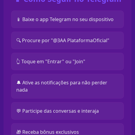
📱 Baixe o app Telegram no seu dispositivo
🔍 Procure por "@3AA PlataformaOficial"
👆 Toque em "Entrar" ou "Join"
🔔 Ative as notificações para não perder
nada
💬 Participe das conversas e interaja
🎁 Receba bônus exclusivos