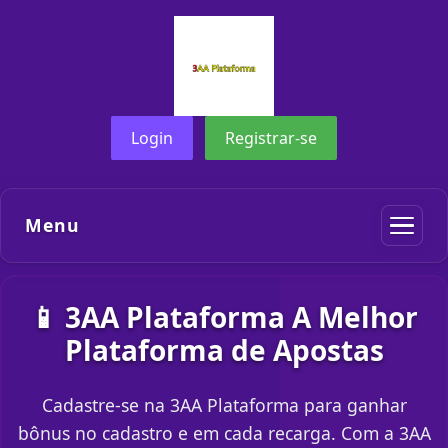
Login
Registrar-se
Menu
📱 3AA Plataforma A Melhor
Plataforma de Apostas
Cadastre-se na 3AA Plataforma para ganhar
bônus no cadastro e em cada recarga. Com a 3AA