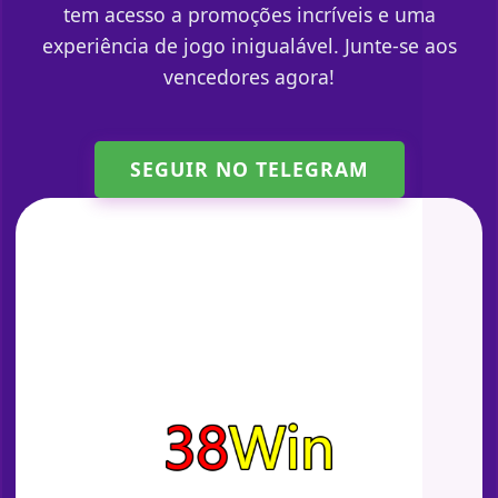
tem acesso a promoções incríveis e uma
experiência de jogo inigualável. Junte-se aos
vencedores agora!
SEGUIR NO TELEGRAM