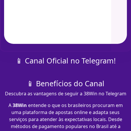
📱 Canal Oficial no Telegram!
📱 Benefícios do Canal
Descubra as vantagens de seguir a 38Win no Telegram
A
38Win
entende o que os brasileiros procuram em
uma plataforma de apostas online e adapta seus
serviços para atender às expectativas locais. Desde
métodos de pagamento populares no Brasil até a