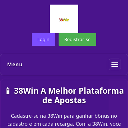
Login
Registrar-se
Menu
📱 38Win A Melhor Plataforma
de Apostas
Cadastre-se na 38Win para ganhar bônus no
cadastro e em cada recarga. Com a 38Win, você