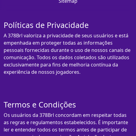
Sitemap
Políticas de Privacidade
A 378Brl valoriza a privacidade de seus usuários e está
empenhada em proteger todas as informações
pessoais fornecidas durante o uso de nossos canais de
comunicação. Todos os dados coletados são utilizados
exclusivamente para fins de melhoria contínua da
experiência de nossos jogadores.
Termos e Condições
Os usuários da 378Brl concordam em respeitar todas
as regras e regulamentos estabelecidos. É importante
ler e entender todos os termos antes de participar de