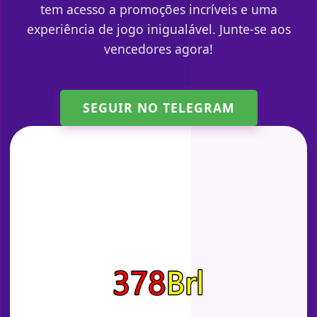
tem acesso a promoções incríveis e uma
experiência de jogo inigualável. Junte-se aos
vencedores agora!
SEGUIR NO TELEGRAM