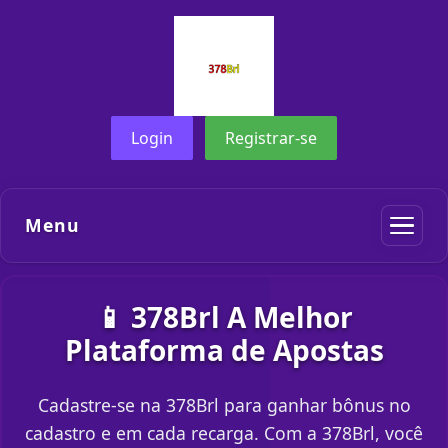
Login
Registrar-se
Menu
📱 378Brl A Melhor
Plataforma de Apostas
Cadastre-se na 378Brl para ganhar bônus no
cadastro e em cada recarga. Com a 378Brl, você