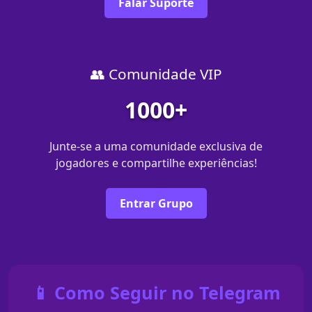
Falar Suporte
👥 Comunidade VIP
1000+
Junte-se a uma comunidade exclusiva de
jogadores e compartilhe experiências!
Entrar Grupo
📱 Como Seguir no Telegram