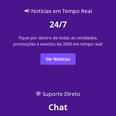
📢 Notícias em Tempo Real
24/7
Fique por dentro de todas as novidades,
promoções e eventos da 356X em tempo real!
Ver Notícias
💬 Suporte Direto
Chat