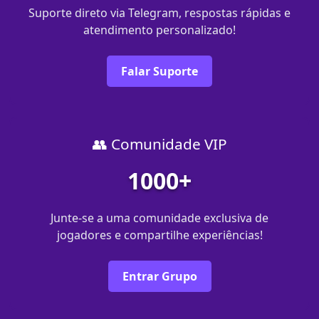
Suporte direto via Telegram, respostas rápidas e
atendimento personalizado!
Falar Suporte
👥 Comunidade VIP
1000+
Junte-se a uma comunidade exclusiva de
jogadores e compartilhe experiências!
Entrar Grupo