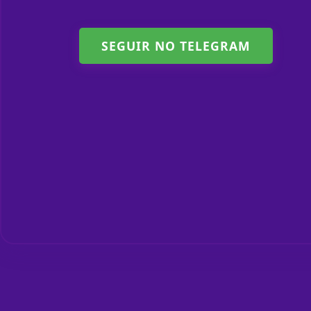
SEGUIR NO TELEGRAM