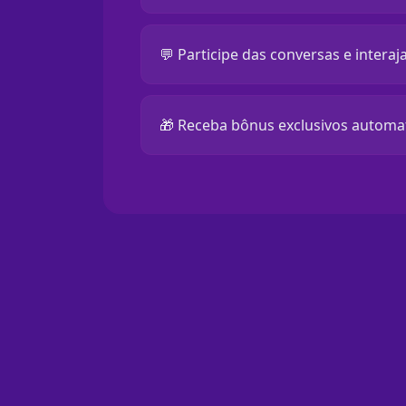
💬 Participe das conversas e interaj
🎁 Receba bônus exclusivos autom