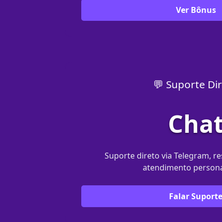
Ver Bônus
💬 Suporte Di
Cha
Suporte direto via Telegram, r
atendimento persona
Falar Suport