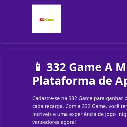
📱 332 Game A M
Plataforma de A
Cadastre-se na 332 Game para ganhar 
cada recarga. Com a 332 Game, você t
incríveis e uma experiência de jogo inig
vencedores agora!