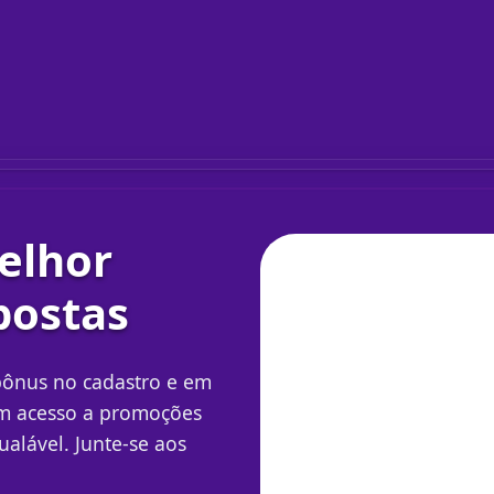
elhor
postas
bônus no cadastro e em
em acesso a promoções
ualável. Junte-se aos