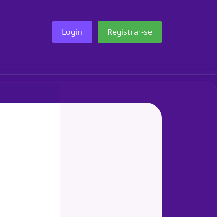
Login
Registrar-se