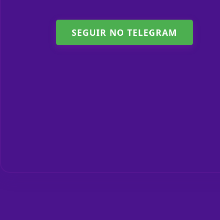
SEGUIR NO TELEGRAM