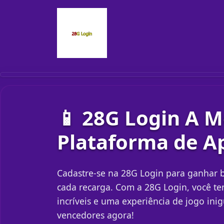
📱 28G Login A M
Plataforma de A
Cadastre-se na 28G Login para ganhar 
cada recarga. Com a 28G Login, você t
incríveis e uma experiência de jogo inig
vencedores agora!