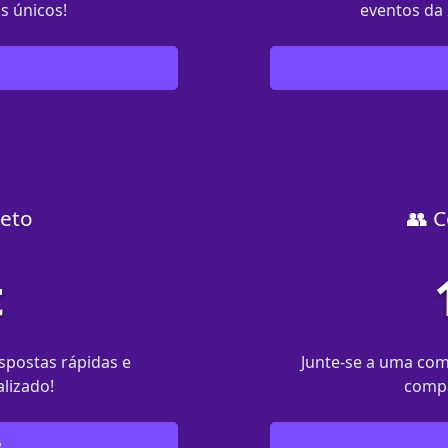
s únicos!
eventos da
reto
👥 
t
espostas rápidas e
Junte-se a uma com
lizado!
compa
e