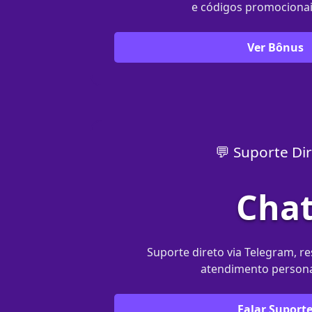
e códigos promocionai
Ver Bônus
💬 Suporte Di
Cha
Suporte direto via Telegram, r
atendimento persona
Falar Suport