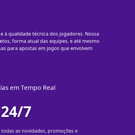
e à qualidade técnica dos jogadores. Nossa
retos, forma atual das equipes, e até mesmo
iosas para apostas em jogos que envolvem
cias em Tempo Real
24/7
e todas as novidades, promoções e