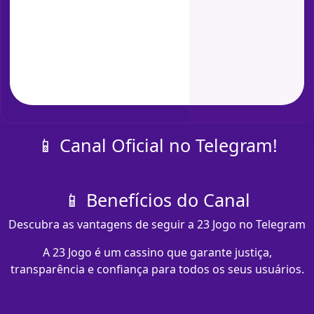
📱 Canal Oficial no Telegram!
📱 Benefícios do Canal
Descubra as vantagens de seguir a 23 Jogo no Telegram
A 23 Jogo é um cassino que garante justiça,
transparência e confiança para todos os seus usuários.