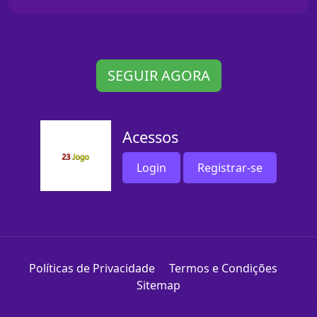
SEGUIR AGORA
Acessos
Login
Registrar-se
Políticas de Privacidade
Termos e Condições
Sitemap