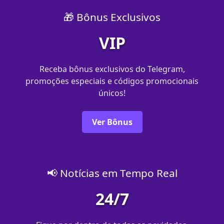
🎁 Bônus Exclusivos
VIP
Receba bônus exclusivos do Telegram,
promoções especiais e códigos promocionais
únicos!
Ver Bônus
📢 Notícias em Tempo Real
24/7