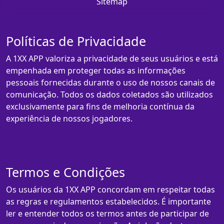
Sitemap
Políticas de Privacidade
A 1XX APP valoriza a privacidade de seus usuários e está
empenhada em proteger todas as informações
pessoais fornecidas durante o uso de nossos canais de
comunicação. Todos os dados coletados são utilizados
exclusivamente para fins de melhoria contínua da
experiência de nossos jogadores.
Termos e Condições
Os usuários da 1XX APP concordam em respeitar todas
as regras e regulamentos estabelecidos. É importante
ler e entender todos os termos antes de participar de