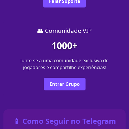
Falar Suporte
👥 Comunidade VIP
1000+
Junte-se a uma comunidade exclusiva de
jogadores e compartilhe experiências!
Entrar Grupo
📱 Como Seguir no Telegram