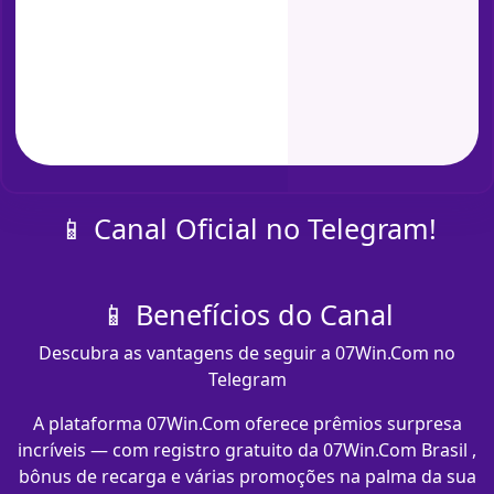
📱 Canal Oficial no Telegram!
📱 Benefícios do Canal
Descubra as vantagens de seguir a 07Win.Com no
Telegram
A plataforma 07Win.Com oferece prêmios surpresa
incríveis — com registro gratuito da 07Win.Com Brasil ,
bônus de recarga e várias promoções na palma da sua