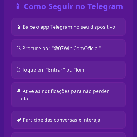
📱 Como Seguir no Telegram
📱 Baixe o app Telegram no seu dispositivo
🔍 Procure por "@07Win.ComOficial"
👆 Toque em "Entrar" ou "Join"
🔔 Ative as notificações para não perder
nada
💬 Participe das conversas e interaja