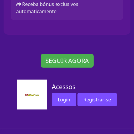
🎁 Receba bônus exclusivos
automaticamente
SEGUIR AGORA
Acessos
Login
Registrar-se